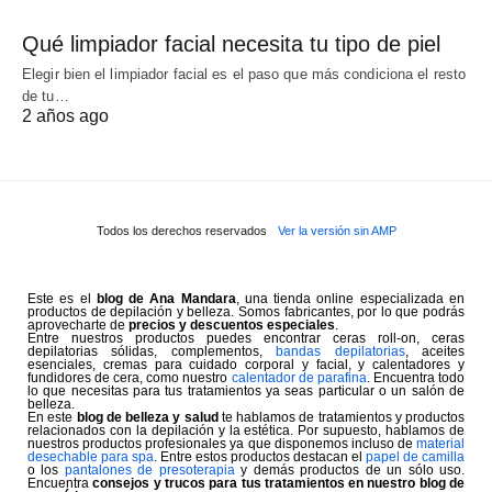
Qué limpiador facial necesita tu tipo de piel
Elegir bien el limpiador facial es el paso que más condiciona el resto
de tu…
2 años ago
Todos los derechos reservados
Ver la versión sin AMP
Este es el
blog de Ana Mandara
, una tienda online especializada en
productos de depilación y belleza. Somos fabricantes, por lo que podrás
aprovecharte de
precios y descuentos especiales
.
Entre nuestros productos puedes encontrar ceras roll-on, ceras
depilatorias sólidas, complementos,
bandas depilatorias
, aceites
esenciales, cremas para cuidado corporal y facial, y calentadores y
fundidores de cera, como nuestro
calentador de parafina
. Encuentra todo
lo que necesitas para tus tratamientos ya seas particular o un salón de
belleza.
En este
blog de belleza y salud
te hablamos de tratamientos y productos
relacionados con la depilación y la estética. Por supuesto, hablamos de
nuestros productos profesionales ya que disponemos incluso de
material
desechable para spa
. Entre estos productos destacan el
papel de camilla
o los
pantalones de presoterapia
y demás productos de un sólo uso.
Encuentra
consejos y trucos para tus tratamientos en nuestro blog de