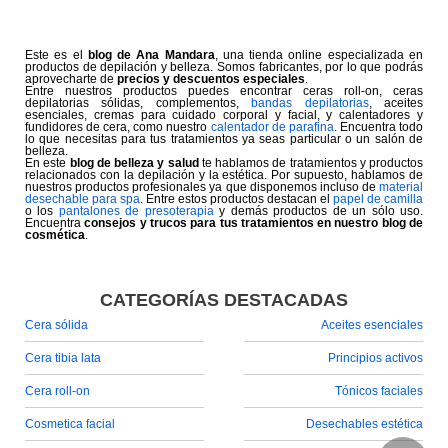
Este es el
blog de Ana Mandara
, una tienda online especializada en
productos de depilación y belleza. Somos fabricantes, por lo que podrás
aprovecharte de
precios y descuentos especiales
.
Entre nuestros productos puedes encontrar ceras roll-on, ceras
depilatorias sólidas, complementos,
bandas depilatorias
, aceites
esenciales, cremas para cuidado corporal y facial, y calentadores y
fundidores de cera, como nuestro
calentador de parafina
. Encuentra todo
lo que necesitas para tus tratamientos ya seas particular o un salón de
belleza.
En este
blog de belleza y salud
te hablamos de tratamientos y productos
relacionados con la depilación y la estética. Por supuesto, hablamos de
nuestros productos profesionales ya que disponemos incluso de
material
desechable para spa
. Entre estos productos destacan el
papel de camilla
o los
pantalones de presoterapia
y demás productos de un sólo uso.
Encuentra
consejos y trucos para tus tratamientos en nuestro blog de
cosmética
.
CATEGORÍAS DESTACADAS
Cera sólida
Aceites esenciales
Cera tibia lata
Principios activos
Cera roll-on
Tónicos faciales
Cosmetica facial
Desechables estética