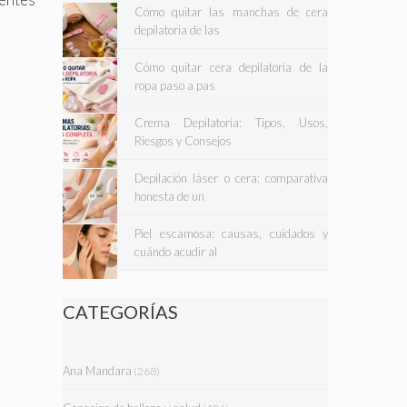
Cómo quitar las manchas de cera
depilatoria de las
Cómo quitar cera depilatoria de la
ropa paso a pas
Crema Depilatoria: Tipos, Usos,
Riesgos y Consejos
Depilación láser o cera: comparativa
honesta de un
Piel escamosa: causas, cuidados y
cuándo acudir al
CATEGORÍAS
Ana Mandara
(268)