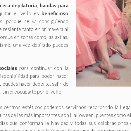
cera depilatoria
,
bandas para
quitar el vello es
beneficioso
es: porque se va consiguiendo
se resiente tanto en primavera al
porque en zonas como las axilas,
mismo, una vez depilado puedes
ociales
para continuar con la
isponibilidad para poder hacer
, puedes hacer deporte, salir de
 sin preocuparte por el vello.
os centros estéticos podemos servirnos recordando la llega
gunas de las más importantes son Halloween, puentes como el
 días que conforman la Navidad y todas sus celebraciones
amistades, sin olvidar la Semana Santa, uno de los primeros p