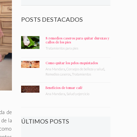
POSTS DESTACADOS
8 remedios caseros para quitar durezas y
callos de los pies
Tratamientos para pies
Como quitar los pelos enquistados
Ana Mandara
,
Consejos de belleza y salud
,
Remedios caseros
,
Tratamientos
Beneficios de tomar café
Ana Mandara
,
Salud y ejercicio
da de
 de la
ÚLTIMOS POSTS
 como
uentes