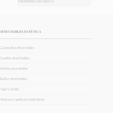
Tratamientos para pies
(6)
DESECHABLES ESTÉTICA
Calzoncillos desechables
Guantes desechables
Bandas para depilar
Toallas desechables
Papel Camilla
Manicura y pedicura profesional