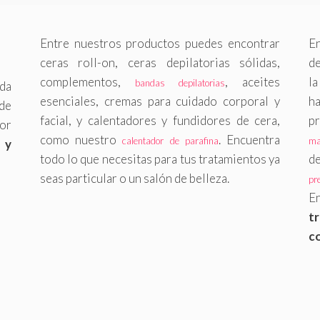
Entre nuestros productos puedes encontrar
E
ceras roll-on, ceras depilatorias sólidas,
de
complementos,
, aceites
l
bandas depilatorias
nda
esenciales, cremas para cuidado corporal y
h
de
facial, y calentadores y fundidores de cera,
p
por
como nuestro
. Encuentra
calentador de parafina
ma
 y
todo lo que necesitas para tus tratamientos ya
d
seas particular o un salón de belleza.
pr
E
t
c