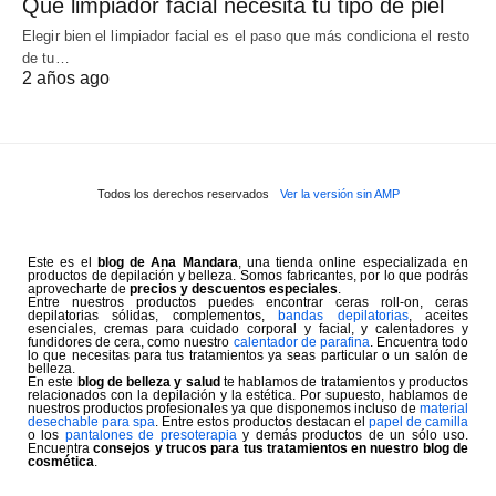
Qué limpiador facial necesita tu tipo de piel
Elegir bien el limpiador facial es el paso que más condiciona el resto
de tu…
2 años ago
Todos los derechos reservados
Ver la versión sin AMP
Este es el
blog de Ana Mandara
, una tienda online especializada en
productos de depilación y belleza. Somos fabricantes, por lo que podrás
aprovecharte de
precios y descuentos especiales
.
Entre nuestros productos puedes encontrar ceras roll-on, ceras
depilatorias sólidas, complementos,
bandas depilatorias
, aceites
esenciales, cremas para cuidado corporal y facial, y calentadores y
fundidores de cera, como nuestro
calentador de parafina
. Encuentra todo
lo que necesitas para tus tratamientos ya seas particular o un salón de
belleza.
En este
blog de belleza y salud
te hablamos de tratamientos y productos
relacionados con la depilación y la estética. Por supuesto, hablamos de
nuestros productos profesionales ya que disponemos incluso de
material
desechable para spa
. Entre estos productos destacan el
papel de camilla
o los
pantalones de presoterapia
y demás productos de un sólo uso.
Encuentra
consejos y trucos para tus tratamientos en nuestro blog de
cosmética
.