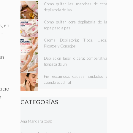
Cómo quitar las manchas de cera
depilatoria de las
Cómo quitar cera depilatoria de la
s, en
ropa paso a pas
un
Crema Depilatoria: Tipos, Usos,
Riesgos y Consejos
un
Depilación láser o cera: comparativa
honesta de un
Piel escamosa: causas, cuidados y
cuándo acudir al
cicio
o
CATEGORÍAS
Ana Mandara
(268)