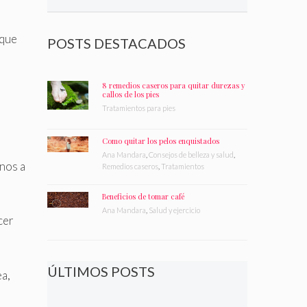
 que
POSTS DESTACADOS
8 remedios caseros para quitar durezas y
callos de los pies
Tratamientos para pies
Como quitar los pelos enquistados
Ana Mandara
,
Consejos de belleza y salud
,
enos a
Remedios caseros
,
Tratamientos
Beneficios de tomar café
Ana Mandara
,
Salud y ejercicio
cer
ÚLTIMOS POSTS
ea,