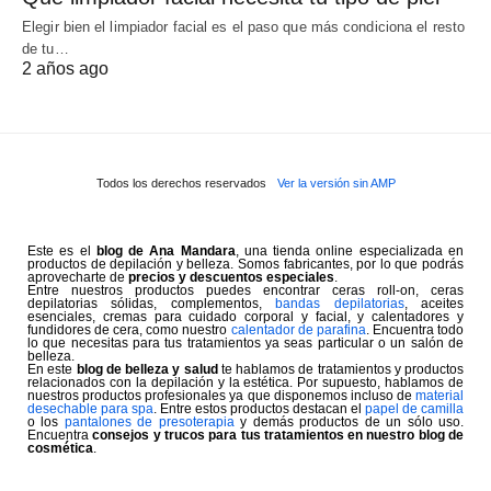
Elegir bien el limpiador facial es el paso que más condiciona el resto
de tu…
2 años ago
Todos los derechos reservados
Ver la versión sin AMP
Este es el
blog de Ana Mandara
, una tienda online especializada en
productos de depilación y belleza. Somos fabricantes, por lo que podrás
aprovecharte de
precios y descuentos especiales
.
Entre nuestros productos puedes encontrar ceras roll-on, ceras
depilatorias sólidas, complementos,
bandas depilatorias
, aceites
esenciales, cremas para cuidado corporal y facial, y calentadores y
fundidores de cera, como nuestro
calentador de parafina
. Encuentra todo
lo que necesitas para tus tratamientos ya seas particular o un salón de
belleza.
En este
blog de belleza y salud
te hablamos de tratamientos y productos
relacionados con la depilación y la estética. Por supuesto, hablamos de
nuestros productos profesionales ya que disponemos incluso de
material
desechable para spa
. Entre estos productos destacan el
papel de camilla
o los
pantalones de presoterapia
y demás productos de un sólo uso.
Encuentra
consejos y trucos para tus tratamientos en nuestro blog de
cosmética
.