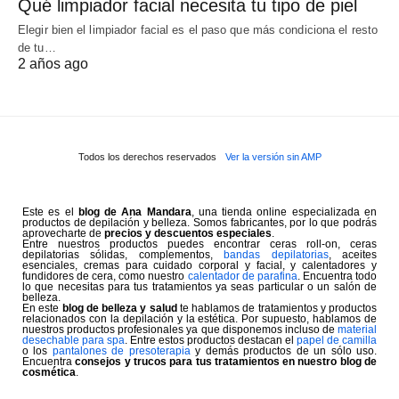
Qué limpiador facial necesita tu tipo de piel
Elegir bien el limpiador facial es el paso que más condiciona el resto
de tu…
2 años ago
Todos los derechos reservados
Ver la versión sin AMP
Este es el
blog de Ana Mandara
, una tienda online especializada en
productos de depilación y belleza. Somos fabricantes, por lo que podrás
aprovecharte de
precios y descuentos especiales
.
Entre nuestros productos puedes encontrar ceras roll-on, ceras
depilatorias sólidas, complementos,
bandas depilatorias
, aceites
esenciales, cremas para cuidado corporal y facial, y calentadores y
fundidores de cera, como nuestro
calentador de parafina
. Encuentra todo
lo que necesitas para tus tratamientos ya seas particular o un salón de
belleza.
En este
blog de belleza y salud
te hablamos de tratamientos y productos
relacionados con la depilación y la estética. Por supuesto, hablamos de
nuestros productos profesionales ya que disponemos incluso de
material
desechable para spa
. Entre estos productos destacan el
papel de camilla
o los
pantalones de presoterapia
y demás productos de un sólo uso.
Encuentra
consejos y trucos para tus tratamientos en nuestro blog de
cosmética
.