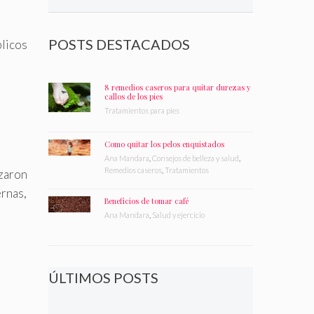
POSTS DESTACADOS
blicos
8 remedios caseros para quitar durezas y
callos de los pies
Tratamientos para pies
Como quitar los pelos enquistados
Ana Mandara
,
Consejos de belleza y salud
,
Remedios caseros
,
Tratamientos
ezaron
ernas,
Beneficios de tomar café
Ana Mandara
,
Salud y ejercicio
ÚLTIMOS POSTS