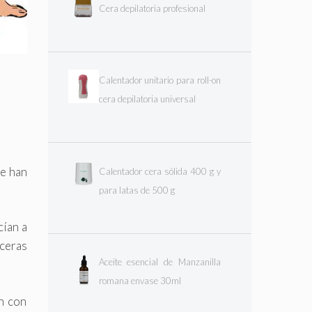
Cera depilatoria profesional
Calentador unitario para roll-on
cera depilatoria universal
se han
Calentador cera sólida 400 g y
para latas de 500 g
cían a
 ceras
Aceite esencial de Manzanilla
romana envase 30ml
n con