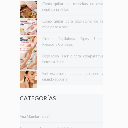
Cómo quitar las manchas de cera
depilatoria de las
Cómo quitar cera depilatoria de la
ropa paso a pas
Crema Depilatoria: Tipos, Usos,
Riesgos y Consejos
Depilación láser o cera: comparativa
honesta de un
Piel escamosa: causas, cuidados y
cuándo acudir al
CATEGORÍAS
Ana Mandara
(268)