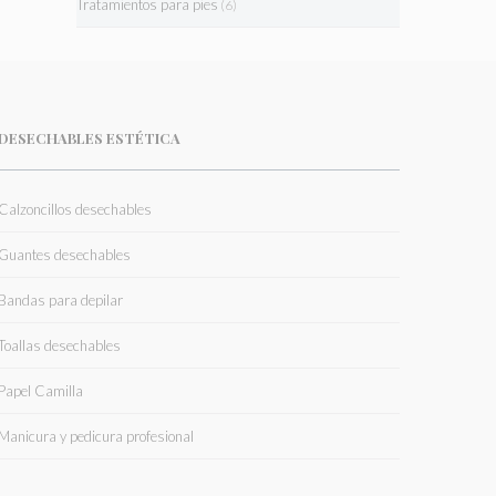
Tratamientos para pies
(6)
DESECHABLES ESTÉTICA
Calzoncillos desechables
Guantes desechables
Bandas para depilar
Toallas desechables
Papel Camilla
Manicura y pedicura profesional