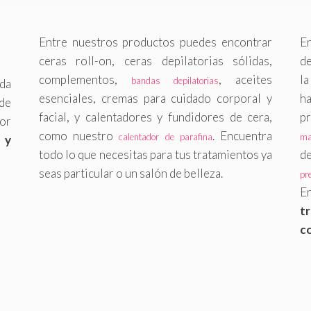
Entre nuestros productos puedes encontrar
E
ceras roll-on, ceras depilatorias sólidas,
de
complementos,
, aceites
l
bandas depilatorias
nda
esenciales, cremas para cuidado corporal y
h
de
facial, y calentadores y fundidores de cera,
p
por
como nuestro
. Encuentra
calentador de parafina
ma
 y
todo lo que necesitas para tus tratamientos ya
d
seas particular o un salón de belleza.
pr
E
t
c