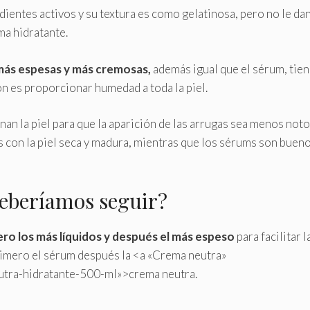
ientes activos y su textura es como gelatinosa, pero no le dan
ma hidratante.
más espesas y más cremosas,
además igual que el sérum, tie
ón es proporcionar humedad a toda la piel.
an la piel para que la aparición de las arrugas sea menos noto
con la piel seca y madura, mientras que los sérums son buen
deberíamos seguir?
ro los más líquidos y después el más espeso
para facilitar l
 primero el sérum después la <a «Crema neutra»
tra-hidratante-500-ml»>crema neutra.