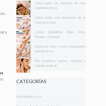
Cómo quitar las manchas de cera
depilatoria de las
tes.
Cómo quitar cera depilatoria de la
ropa paso a pas
para
Crema Depilatoria: Tipos, Usos,
Riesgos y Consejos
Depilación láser o cera: comparativa
honesta de un
Piel escamosa: causas, cuidados y
cuándo acudir al
os
en
CATEGORÍAS
Ana Mandara
(268)