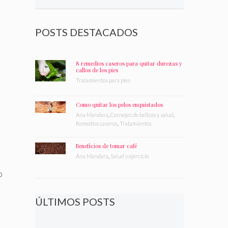
POSTS DESTACADOS
8 remedios caseros para quitar durezas y
callos de los pies
Tratamientos para pies
Como quitar los pelos enquistados
Ana Mandara
,
Consejos de belleza y salud
,
Remedios caseros
,
Tratamientos
Beneficios de tomar café
Ana Mandara
,
Salud y ejercicio
o
ÚLTIMOS POSTS