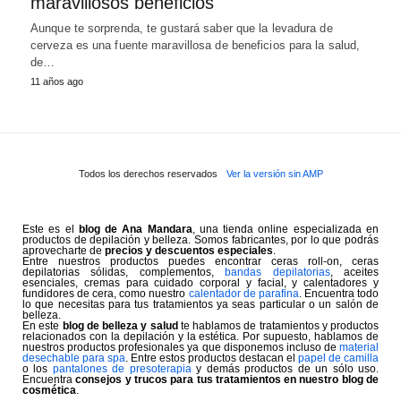
maravillosos beneficios
Aunque te sorprenda, te gustará saber que la levadura de
cerveza es una fuente maravillosa de beneficios para la salud,
de…
11 años ago
Todos los derechos reservados
Ver la versión sin AMP
Este es el
blog de Ana Mandara
, una tienda online especializada en
productos de depilación y belleza. Somos fabricantes, por lo que podrás
aprovecharte de
precios y descuentos especiales
.
Entre nuestros productos puedes encontrar ceras roll-on, ceras
depilatorias sólidas, complementos,
bandas depilatorias
, aceites
esenciales, cremas para cuidado corporal y facial, y calentadores y
fundidores de cera, como nuestro
calentador de parafina
. Encuentra todo
lo que necesitas para tus tratamientos ya seas particular o un salón de
belleza.
En este
blog de belleza y salud
te hablamos de tratamientos y productos
relacionados con la depilación y la estética. Por supuesto, hablamos de
nuestros productos profesionales ya que disponemos incluso de
material
desechable para spa
. Entre estos productos destacan el
papel de camilla
o los
pantalones de presoterapia
y demás productos de un sólo uso.
Encuentra
consejos y trucos para tus tratamientos en nuestro blog de
cosmética
.