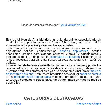
14 años ago
Todos los derechos reservados
Ver la versión sin AMP
Este es el
blog de Ana Mandara
, una tienda online especializada en
productos de depilación y belleza. Somos fabricantes, por lo que podrás
aprovecharte de
precios y descuentos especiales
.
Entre nuestros productos puedes encontrar ceras roll-on, ceras
depilatorias sólidas, complementos,
bandas depilatorias
, aceites
esenciales, cremas para cuidado corporal y facial, y calentadores y
fundidores de cera, como nuestro
calentador de parafina
. Encuentra todo
lo que necesitas para tus tratamientos ya seas particular o un salón de
belleza.
En este
blog de belleza y salud
te hablamos de tratamientos y productos
relacionados con la depilación y la estética. Por supuesto, hablamos de
nuestros productos profesionales ya que disponemos incluso de
material
desechable para spa
. Entre estos productos destacan el
papel de camilla
o los
pantalones de presoterapia
y demás productos de un sólo uso.
Encuentra
consejos y trucos para tus tratamientos en nuestro blog de
cosmética
.
CATEGORÍAS DESTACADAS
Cera sólida
Aceites esenciales