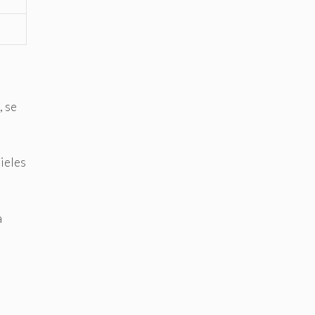
, se
pieles
a