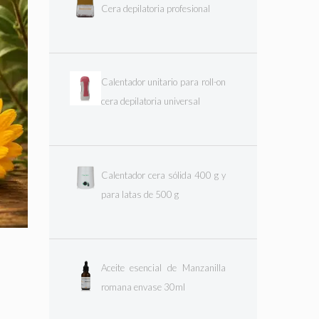
Cera depilatoria profesional
Calentador unitario para roll-on
cera depilatoria universal
Calentador cera sólida 400 g y
para latas de 500 g
Aceite esencial de Manzanilla
romana envase 30ml