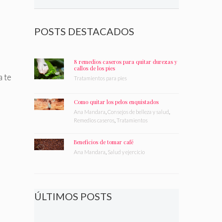
POSTS DESTACADOS
8 remedios caseros para quitar durezas y
callos de los pies
a te
Tratamientos para pies
Como quitar los pelos enquistados
Ana Mandara
,
Consejos de belleza y salud
,
Remedios caseros
,
Tratamientos
Beneficios de tomar café
Ana Mandara
,
Salud y ejercicio
ÚLTIMOS POSTS