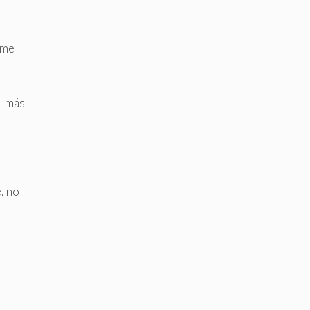
rme
l más
, no