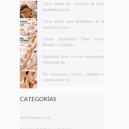
Cómo quitar las manchas de cera
depilatoria de las
Cómo quitar cera depilatoria de la
ropa paso a pas
Crema Depilatoria: Tipos, Usos,
Riesgos y Consejos
Depilación láser o cera: comparativa
honesta de un
Piel escamosa: causas, cuidados y
cuándo acudir al
CATEGORÍAS
Ana Mandara
(268)