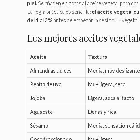
piel.
Se añaden en gotas al aceite vegetal para dar 
La regla práctica es sencilla:
el aceite vegetal cu
del 1 al 3%
antes de empezar la sesión. El vegetal 
Los mejores aceites vegeta
Aceite
Textura
Almendras dulces
Media, muy deslizante
Pepita de uva
Muy ligera, seca
Jojoba
Ligera, seca al tacto
Aguacate
Densa y rica
Sésamo
Media, sensación cáli
Coco fraccionado
Muy ligera