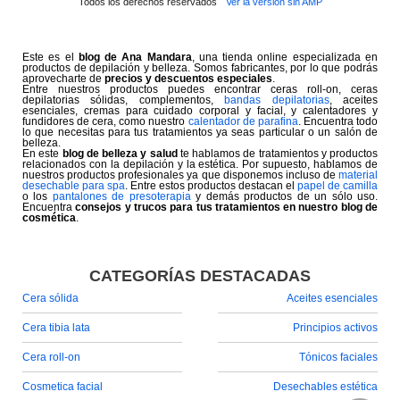
Todos los derechos reservados
Ver la versión sin AMP
Este es el
blog de Ana Mandara
, una tienda online especializada en
productos de depilación y belleza. Somos fabricantes, por lo que podrás
aprovecharte de
precios y descuentos especiales
.
Entre nuestros productos puedes encontrar ceras roll-on, ceras
depilatorias sólidas, complementos,
bandas depilatorias
, aceites
esenciales, cremas para cuidado corporal y facial, y calentadores y
fundidores de cera, como nuestro
calentador de parafina
. Encuentra todo
lo que necesitas para tus tratamientos ya seas particular o un salón de
belleza.
En este
blog de belleza y salud
te hablamos de tratamientos y productos
relacionados con la depilación y la estética. Por supuesto, hablamos de
nuestros productos profesionales ya que disponemos incluso de
material
desechable para spa
. Entre estos productos destacan el
papel de camilla
o los
pantalones de presoterapia
y demás productos de un sólo uso.
Encuentra
consejos y trucos para tus tratamientos en nuestro blog de
cosmética
.
CATEGORÍAS DESTACADAS
Cera sólida
Aceites esenciales
Cera tibia lata
Principios activos
Cera roll-on
Tónicos faciales
Cosmetica facial
Desechables estética