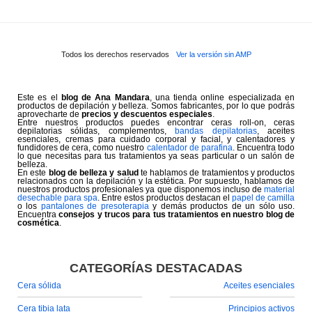
Todos los derechos reservados
Ver la versión sin AMP
Este es el
blog de Ana Mandara
, una tienda online especializada en
productos de depilación y belleza. Somos fabricantes, por lo que podrás
aprovecharte de
precios y descuentos especiales
.
Entre nuestros productos puedes encontrar ceras roll-on, ceras
depilatorias sólidas, complementos,
bandas depilatorias
, aceites
esenciales, cremas para cuidado corporal y facial, y calentadores y
fundidores de cera, como nuestro
calentador de parafina
. Encuentra todo
lo que necesitas para tus tratamientos ya seas particular o un salón de
belleza.
En este
blog de belleza y salud
te hablamos de tratamientos y productos
relacionados con la depilación y la estética. Por supuesto, hablamos de
nuestros productos profesionales ya que disponemos incluso de
material
desechable para spa
. Entre estos productos destacan el
papel de camilla
o los
pantalones de presoterapia
y demás productos de un sólo uso.
Encuentra
consejos y trucos para tus tratamientos en nuestro blog de
cosmética
.
CATEGORÍAS DESTACADAS
Cera sólida
Aceites esenciales
Cera tibia lata
Principios activos