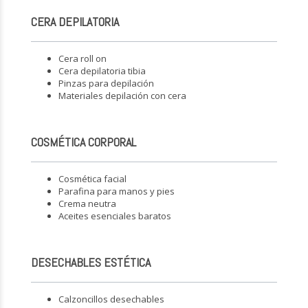
CERA DEPILATORIA
Cera roll on
Cera depilatoria tibia
Pinzas para depilación
Materiales depilación con cera
COSMÉTICA CORPORAL
Cosmética facial
Parafina para manos y pies
Crema neutra
Aceites esenciales baratos
DESECHABLES ESTÉTICA
Calzoncillos desechables