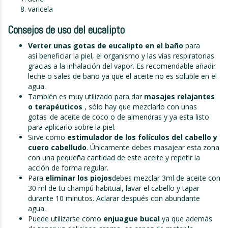
varicela
Co
nsejos de uso del eucalipto
Verter unas gotas de eucalipto en el ba
ñ
o
para
así beneficiar la piel, el organismo y las vías respiratorias
gracias a la inhalación del vapor. Es recomendable añadir
leche o sales de baño ya que el aceite no es soluble en el
agua.
También es muy utilizado para dar
masajes relajantes
o
terap
é
uticos
, sólo hay que mezclarlo con unas
gotas de aceite de coco o de almendras y ya esta listo
para aplicarlo sobre la piel.
Sirve como
estimulador de los fol
í
culos del cabello y
cuero cabelludo
. Únicamente debes masajear esta zona
con una pequeña cantidad de este aceite y repetir la
acción de forma regular.
Para
eliminar los
piojos
debes mezclar 3ml de aceite con
30 ml de tu champú habitual, lavar el cabello y tapar
durante 10 minutos. Aclarar después con abundante
agua.
Puede utilizarse como
enjuague bucal
ya que además