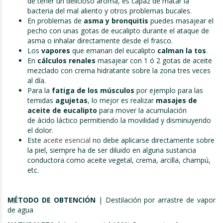
de tener un delicioso aroma, es capaz de matar la
bacteria del mal aliento y otros problemas bucales.
En problemas de
asma y bronquitis
puedes masajear el
pecho con unas gotas de eucalipto durante el ataque de
asma o inhalar directamente desde el frasco.
Los
vapores
que emanan del eucalipto
calman la
tos
.
En
c
á
lculos renales
masajear con 1 ó 2 gotas de aceite
mezclado con crema hidratante sobre la zona tres veces
al día.
Para la
fatiga de los m
ú
sculos
por ejemplo para las
temidas
agujetas
, lo mejor es realizar
masajes de
aceite de eucalipto
para mover la acumulación
de ácido láctico permitiendo la movilidad y disminuyendo
el dolor.
Este
aceite esencial
no debe aplicarse directamente sobre
la piel, siempre ha de ser diluido en alguna sustancia
conductora como aceite vegetal, crema, arcilla, champú,
etc.
MÉTODO DE OBTENCIÓN
| Destilación por arrastre de vapor
de agua