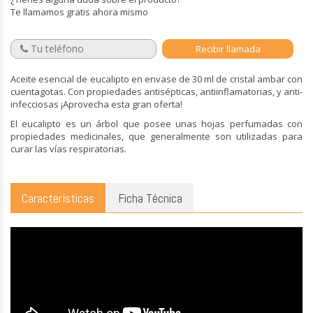
Te llamamos gratis ahora mismo
Aceite esencial de eucalipto en envase de 30 ml de cristal ambar con
cuentagotas. Con propiedades antisépticas, antiinflamatorias, y anti-
infecciosas ¡Aprovecha esta gran oferta!
El eucalipto es un
á
rbol que posee unas hojas perfumadas con
propiedades medicinales, que generalmente son utilizadas para
curar las v
í
as respiratorias.
Características
Ficha Técnica