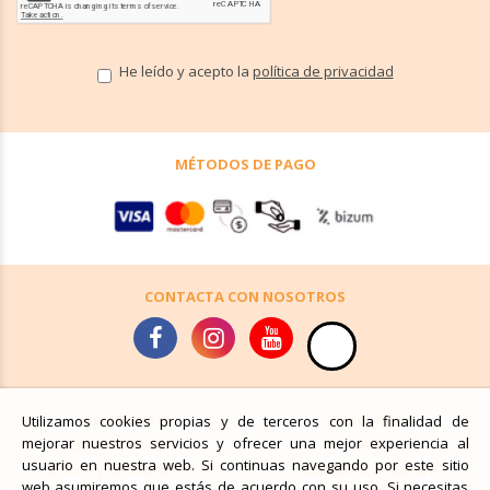
He leído y acepto la
política de privacidad
MÉTODOS DE PAGO
CONTACTA CON NOSOTROS
Identificarse
Aviso Legal
Utilizamos cookies propias y de terceros con la finalidad de
mejorar nuestros servicios y ofrecer una mejor experiencia al
Quiénes Somos
FAQ
usuario en nuestra web. Si continuas navegando por este sitio
Envíos y devoluciones
Suscríbete a nuestra
web asumiremos que estás de acuerdo con su uso. Si necesitas
newsletter