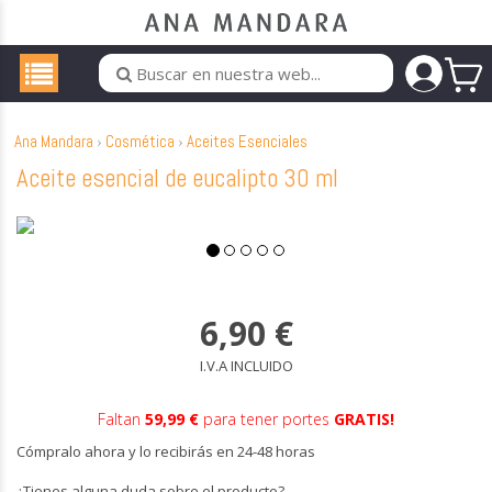
Ana Mandara
Cosmética
Aceites Esenciales
Aceite esencial de eucalipto 30 ml
6,90
€
I.V.A INCLUIDO
Faltan
59,99 €
para tener portes
GRATIS!
Cómpralo ahora y lo recibirás en 24-48 horas
¿Tienes alguna duda sobre el producto?