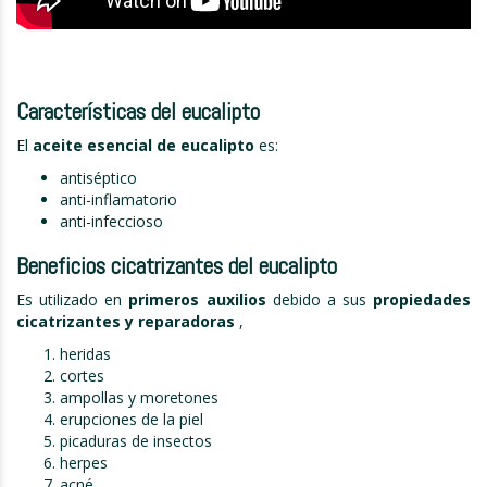
Características del eucalipto
El
aceite esencial de eucalipto
es:
antiséptico
anti-inflamatorio
anti-infeccioso
Beneficios cicatrizantes del eucalipto
Es utilizado en
primeros
auxilios
debido a sus
propiedades
cicatrizantes y
reparadoras
,
heridas
cortes
ampollas y moretones
erupciones de la piel
picaduras de insectos
herpes
acné