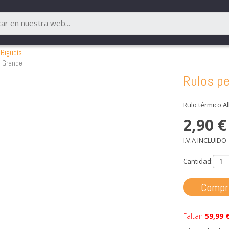
 Bigudís
| Grande
Rulos pe
Rulo térmico Al
2,90
€
I.V.A INCLUIDO
Cantidad:
Compr
Faltan
59,99 