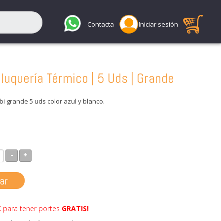
Contacta
Iniciar sesión
luquería Térmico | 5 Uds | Grande
bi grande 5 uds color azul y blanco.
-
+
ar
€
para tener portes
GRATIS!