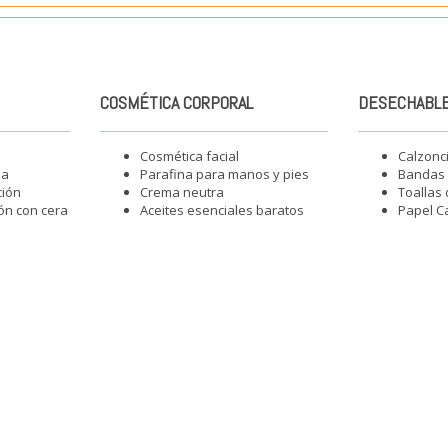
COSMÉTICA CORPORAL
DESECHABLE
Cosmética facial
Calzonc
ia
Parafina para manos y pies
Bandas 
ción
Crema neutra
Toallas
ón con cera
Aceites esenciales baratos
Papel C