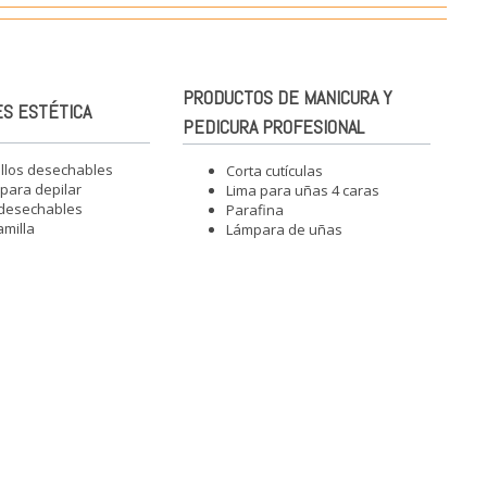
PRODUCTOS DE MANICURA Y
S ESTÉTICA
PEDICURA PROFESIONAL
illos desechables
Corta cutículas
para depilar
Lima para uñas 4 caras
 desechables
Parafina
amilla
Lámpara de uñas