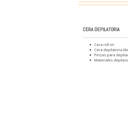
CERA DEPILATORIA
Cera roll on
Cera depilatoria tib
Pinzas para depila
Materiales depilaci