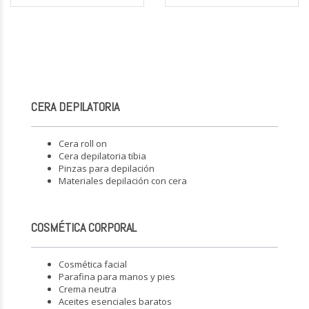
CERA DEPILATORIA
Cera roll on
Cera depilatoria tibia
Pinzas para depilación
Materiales depilación con cera
COSMÉTICA CORPORAL
Cosmética facial
Parafina para manos y pies
Crema neutra
Aceites esenciales baratos