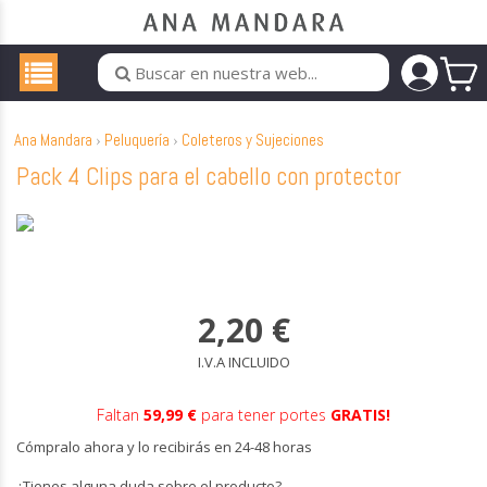
Ana Mandara
Peluquería
Coleteros y Sujeciones
Pack 4 Clips para el cabello con protector
2,20
€
I.V.A INCLUIDO
Faltan
59,99 €
para tener portes
GRATIS!
Cómpralo ahora y lo recibirás en 24-48 horas
¿Tienes alguna duda sobre el producto?