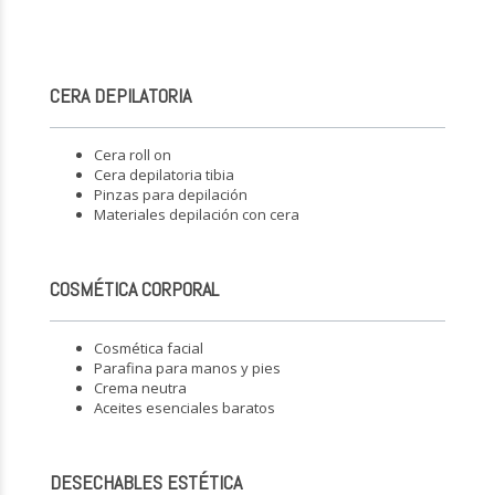
CERA DEPILATORIA
Cera roll on
Cera depilatoria tibia
Pinzas para depilación
Materiales depilación con cera
COSMÉTICA CORPORAL
Cosmética facial
Parafina para manos y pies
Crema neutra
Aceites esenciales baratos
DESECHABLES ESTÉTICA