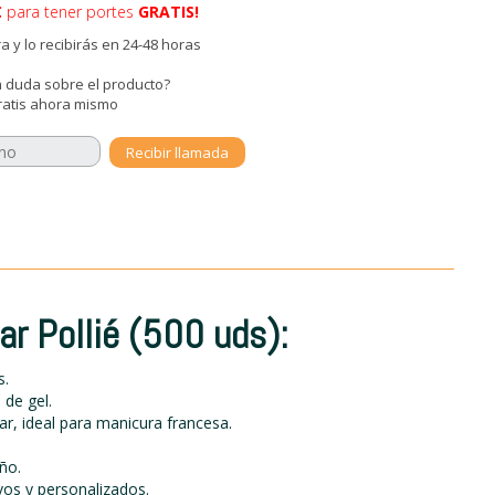
€
para tener portes
GRATIS!
 y lo recibirás en 24-48 horas
 duda sobre el producto?
ratis ahora mismo
ar Pollié (500 uds):
s.
 de gel.
r, ideal para manicura francesa.
ño.
vos y personalizados.