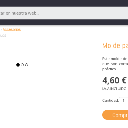
Accesorios
 uds
Molde p
Este molde de
que son corta
práctico.
4,60
€
I.V.A INCLUIDO
Cantidad:
Compr