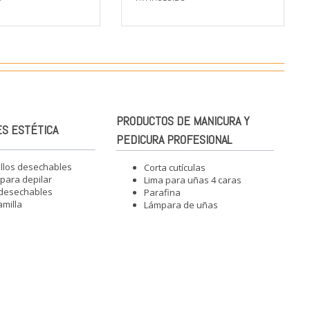
PRODUCTOS DE MANICURA Y
S ESTÉTICA
PEDICURA PROFESIONAL
illos desechables
Corta cutículas
para depilar
Lima para uñas 4 caras
 desechables
Parafina
amilla
Lámpara de uñas