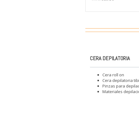
CERA DEPILATORIA
Cera roll on
Cera depilatoria tib
Pinzas para depila
Materiales depilaci