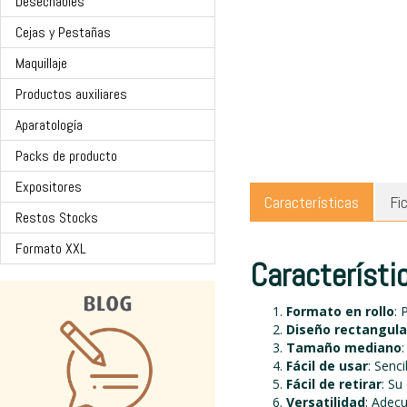
Desechables
Cejas y Pestañas
Maquillaje
Productos auxiliares
Aparatología
Packs de producto
Expositores
Características
Fi
Restos Stocks
Formato XXL
Característi
Formato en rollo
: 
Diseño rectangula
Tamaño mediano
Fácil de usar
: Senc
Fácil de retirar
: Su
Versatilidad
: Adec