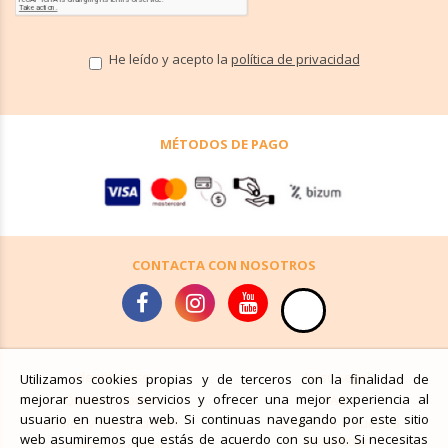
He leído y acepto la
política de privacidad
MÉTODOS DE PAGO
CONTACTA CON NOSOTROS
Identificarse
Aviso Legal
Utilizamos cookies propias y de terceros con la finalidad de
mejorar nuestros servicios y ofrecer una mejor experiencia al
Quiénes Somos
FAQ
usuario en nuestra web. Si continuas navegando por este sitio
Envíos y devoluciones
Suscríbete a nuestra
web asumiremos que estás de acuerdo con su uso. Si necesitas
newsletter
Garantía de compra