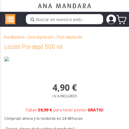
Ana Mandara
Cera depilatoria
Post depilación
Loción Pre-depil 500 ml
4,90
€
I.V.A INCLUIDO
Faltan
59,99 €
para tener portes
GRATIS!
Cómpralo ahora y lo recibirás en 24-48 horas
¿Tienes alguna duda sobre el producto?