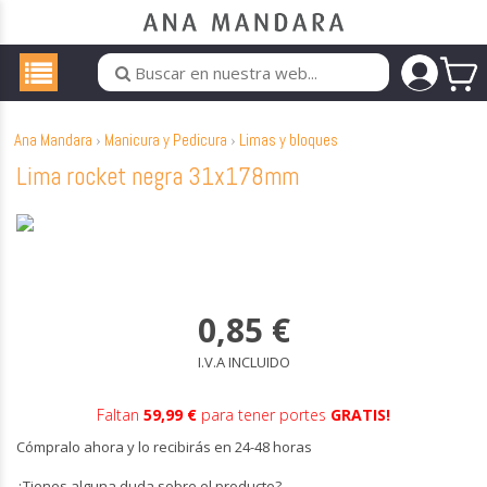
Ana Mandara
Manicura y Pedicura
Limas y bloques
Lima rocket negra 31x178mm
0,85
€
I.V.A INCLUIDO
Faltan
59,99 €
para tener portes
GRATIS!
Cómpralo ahora y lo recibirás en 24-48 horas
¿Tienes alguna duda sobre el producto?