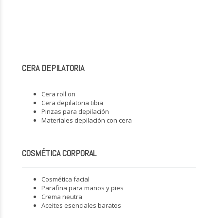
CERA DEPILATORIA
Cera roll on
Cera depilatoria tibia
Pinzas para depilación
Materiales depilación con cera
COSMÉTICA CORPORAL
Cosmética facial
Parafina para manos y pies
Crema neutra
Aceites esenciales baratos