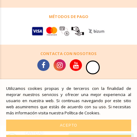
MÉTODOS DE PAGO
CONTACTA CON NOSOTROS
Identificarse
Aviso Legal
Utilizamos cookies propias y de terceros con la finalidad de
mejorar nuestros servicios y ofrecer una mejor experiencia al
Quiénes Somos
FAQ
usuario en nuestra web. Si continuas navegando por este sitio
Envíos y devoluciones
Suscríbete a nuestra
web asumiremos que estás de acuerdo con su uso. Si necesitas
newsletter
Garantía de compra
más información visita nuestra Política de Cookies.
Contacto
ACEPTO
CANTIDAD: