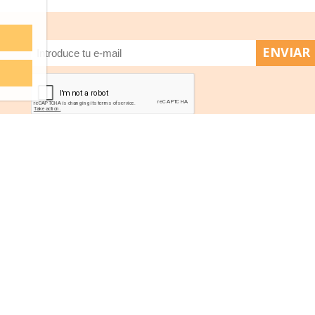
 Somos
Aviso Legal
 devoluciones
FAQ
a de compra
o