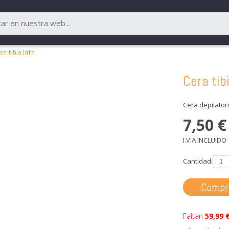
ra tibia lata
Cera ti
Cera depilator
7,50
€
I.V.A INCLUIDO
Cantidad:
Compr
Faltan
59,99 