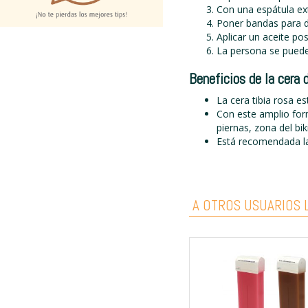
Con una espátula ext
Poner bandas para de
Aplicar un aceite po
La persona se puede
Beneficios de la cera 
La cera tibia rosa 
Con este amplio for
piernas, zona del biki
Está recomendada 
A OTROS USUARIOS L