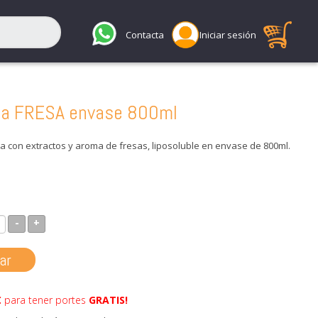
Contacta
Iniciar sesión
bia FRESA envase 800ml
ia con extractos y aroma de fresas, liposoluble en envase de 800ml.
-
+
ar
€
para tener portes
GRATIS!