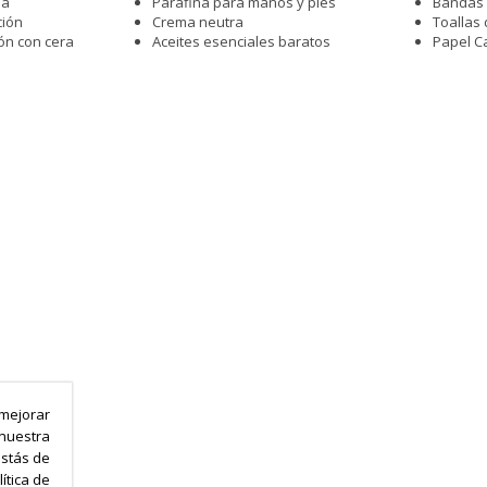
ia
Parafina para manos y pies
Bandas 
ción
Crema neutra
Toallas
ón con cera
Aceites esenciales baratos
Papel C
mejorar
 nuestra
estás de
ítica de