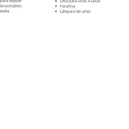
para depilar
Lima para uñas 4 caras
 desechables
Parafina
amilla
Lámpara de uñas