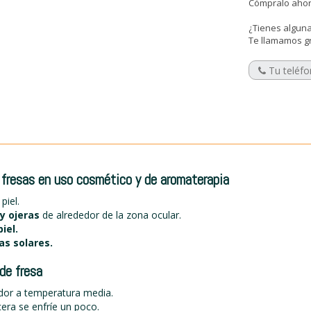
Cómpralo ahora
¿Tienes alguna
Te llamamos g
s fresas en uso cosmético y de aromaterapia
piel.
y ojeras
de alrededor de la zona ocular.
piel.
s solares.
de fresa
idor a temperatura media.
cera se enfríe un poco.