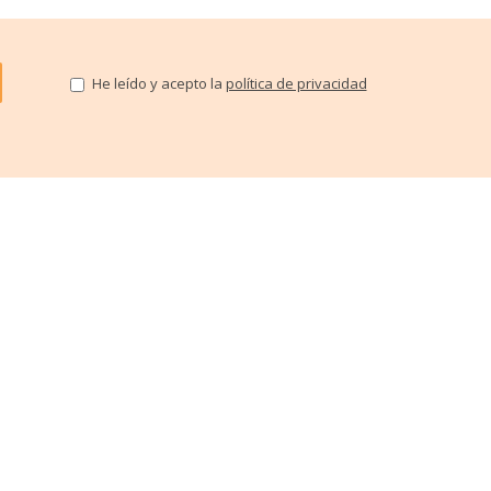
He leído y acepto la
política de privacidad
ATENCIÓN AL CLIENTE Y VENTA ASISTIDA
688 940 508
Te atendemos horario de verano: de lunes
a viernes de 9:30 a 14:00 por whatsapp y