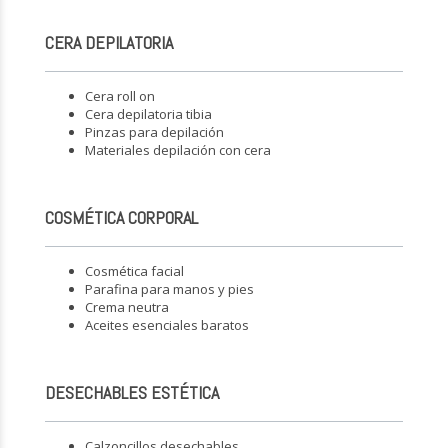
CERA DEPILATORIA
Cera roll on
Cera depilatoria tibia
Pinzas para depilación
Materiales depilación con cera
COSMÉTICA CORPORAL
Cosmética facial
Parafina para manos y pies
Crema neutra
Aceites esenciales baratos
DESECHABLES ESTÉTICA
Calzoncillos desechables