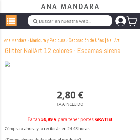
Ana Mandara
Manicura y Pedicura
Decoración de Uñas | Nail Art
Glitter NailArt 12 colores · Escamas sirena
2,80
€
I.V.A INCLUIDO
Faltan
59,99 €
para tener portes
GRATIS!
Cómpralo ahora y lo recibirás en 24-48 horas
¿Tienes alguna duda sobre el producto?