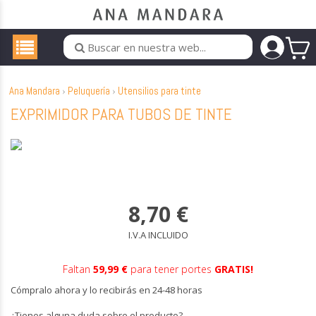
Ana Mandara
Peluquería
Utensilios para tinte
EXPRIMIDOR PARA TUBOS DE TINTE
8,70
€
I.V.A INCLUIDO
Faltan
59,99 €
para tener portes
GRATIS!
Cómpralo ahora y lo recibirás en 24-48 horas
¿Tienes alguna duda sobre el producto?