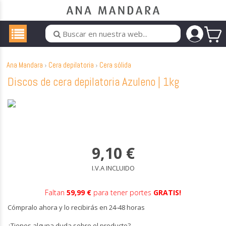
Ana Mandara
Cera depilatoria
Cera sólida
Discos de cera depilatoria Azuleno | 1kg
9,10
€
I.V.A INCLUIDO
Faltan
59,99 €
para tener portes
GRATIS!
Cómpralo ahora y lo recibirás en 24-48 horas
¿Tienes alguna duda sobre el producto?