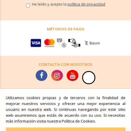
He leído y acepto la
política de privacidad
MÉTODOS DE PAGO
CONTACTA CON NOSOTROS
Identificarse
Aviso Legal
Utilizamos cookies propias y de terceros con la finalidad de
mejorar nuestros servicios y ofrecer una mejor experiencia al
Quiénes Somos
FAQ
usuario en nuestra web. Si continuas navegando por este sitio
Envíos y devoluciones
Suscríbete a nuestra
web asumiremos que estás de acuerdo con su uso. Si necesitas
newsletter
Garantía de compra
más información visita nuestra Política de Cookies.
Contacto