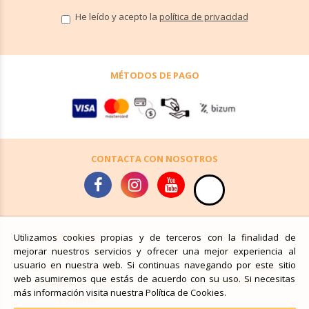
He leído y acepto la
política de privacidad
MÉTODOS DE PAGO
CONTACTA CON NOSOTROS
Identificarse
Aviso Legal
Utilizamos cookies propias y de terceros con la finalidad de
mejorar nuestros servicios y ofrecer una mejor experiencia al
Quiénes Somos
FAQ
usuario en nuestra web. Si continuas navegando por este sitio
Envíos y devoluciones
Suscríbete a nuestra
web asumiremos que estás de acuerdo con su uso. Si necesitas
newsletter
Garantía de compra
más información visita nuestra Política de Cookies.
Contacto