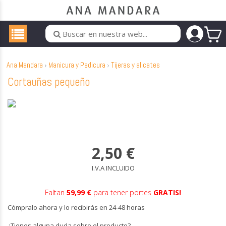
Ana Mandara
Manicura y Pedicura
Tijeras y alicates
Cortauñas pequeño
2,50
€
I.V.A INCLUIDO
Faltan
59,99 €
para tener portes
GRATIS!
Cómpralo ahora y lo recibirás en 24-48 horas
¿Tienes alguna duda sobre el producto?