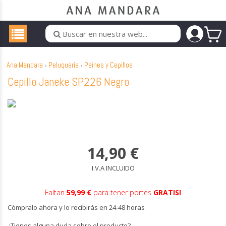
Ana Mandara
Peluquería
Peines y Cepillos
Cepillo Janeke SP226 Negro
14,90
€
I.V.A INCLUIDO
Faltan
59,99 €
para tener portes
GRATIS!
Cómpralo ahora y lo recibirás en 24-48 horas
¿Tienes alguna duda sobre el producto?