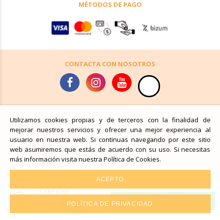
MÉTODOS DE PAGO
CONTACTA CON NOSOTROS
Identificarse
Aviso Legal
Utilizamos cookies propias y de terceros con la finalidad de
mejorar nuestros servicios y ofrecer una mejor experiencia al
Quiénes Somos
FAQ
usuario en nuestra web. Si continuas navegando por este sitio
Envíos y devoluciones
Suscríbete a nuestra
web asumiremos que estás de acuerdo con su uso. Si necesitas
newsletter
Garantía de compra
más información visita nuestra Política de Cookies.
Contacto
ACEPTO
CANTIDAD:
Comprar
-
+
POLÍTICA DE PRIVACIDAD