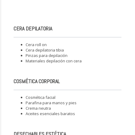
CERA DEPILATORIA
Cera roll on
Cera depilatoria tibia
Pinzas para depilación
Materiales depilación con cera
COSMÉTICA CORPORAL
Cosmética facial
Parafina para manos y pies
Crema neutra
Aceites esenciales baratos
DESECHABLES ESTÉTICA