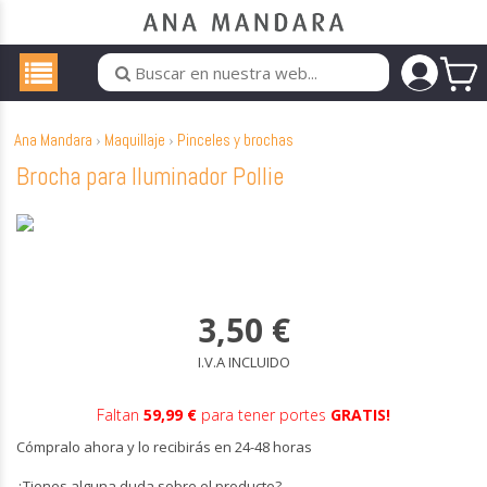
Ana Mandara
Maquillaje
Pinceles y brochas
Brocha para Iluminador Pollie
3,50
€
I.V.A INCLUIDO
Faltan
59,99 €
para tener portes
GRATIS!
Cómpralo ahora y lo recibirás en 24-48 horas
¿Tienes alguna duda sobre el producto?