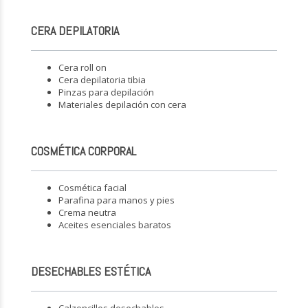
CERA DEPILATORIA
Cera roll on
Cera depilatoria tibia
Pinzas para depilación
Materiales depilación con cera
COSMÉTICA CORPORAL
Cosmética facial
Parafina para manos y pies
Crema neutra
Aceites esenciales baratos
DESECHABLES ESTÉTICA
Calzoncillos desechables