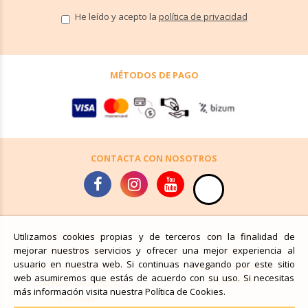
He leído y acepto la
política de privacidad
MÉTODOS DE PAGO
CONTACTA CON NOSOTROS
Identificarse
Aviso Legal
Utilizamos cookies propias y de terceros con la finalidad de
mejorar nuestros servicios y ofrecer una mejor experiencia al
Quiénes Somos
FAQ
usuario en nuestra web. Si continuas navegando por este sitio
Envíos y devoluciones
Suscríbete a nuestra
web asumiremos que estás de acuerdo con su uso. Si necesitas
newsletter
Garantía de compra
más información visita nuestra Política de Cookies.
Contacto