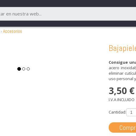
Accesorios
Bajapiel
Consigue una
acero inoxidab
eliminar cutíc
uso personal y
3,50
€
I.V.A INCLUIDO
Cantidad:
Compr