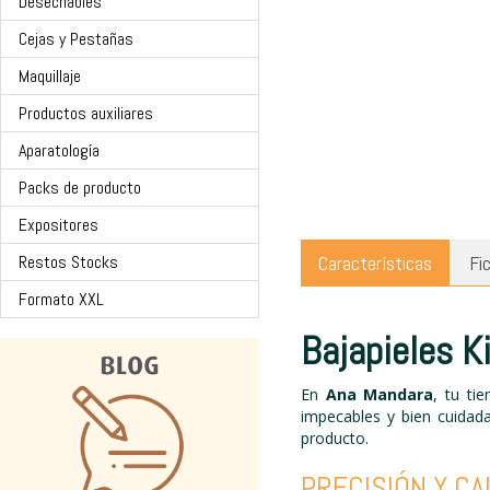
Desechables
Cejas y Pestañas
Maquillaje
Productos auxiliares
Aparatología
Packs de producto
Expositores
Restos Stocks
Características
Fi
Formato XXL
Bajapieles K
En
Ana Mandara
, tu ti
impecables y bien cuidada
producto.
PRECISIÓN Y CA