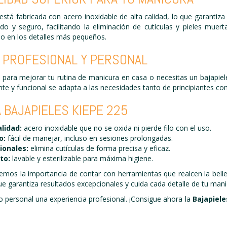
está fabricada con acero inoxidable de alta calidad, lo que garantiza
 y seguro, facilitando la eliminación de cutículas y pieles muert
so en los detalles más pequeños.
O PROFESIONAL Y PERSONAL
para mejorar tu rutina de manicura en casa o necesitas un bajapiele
ente y funcional se adapta a las necesidades tanto de principiantes c
 BAJAPIELES KIEPE 225
alidad:
acero inoxidable que no se oxida ni pierde filo con el uso.
o:
fácil de manejar, incluso en sesiones prolongadas.
ionales:
elimina cutículas de forma precisa y eficaz.
to:
lavable y esterilizable para máxima higiene.
emos la importancia de contar con herramientas que realcen la bell
ue garantiza resultados excepcionales y cuida cada detalle de tu mani
o personal una experiencia profesional. ¡Consigue ahora la
Bajapiele