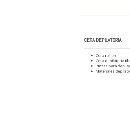
CERA DEPILATORIA
Cera roll on
Cera depilatoria tib
Pinzas para depila
Materiales depilaci