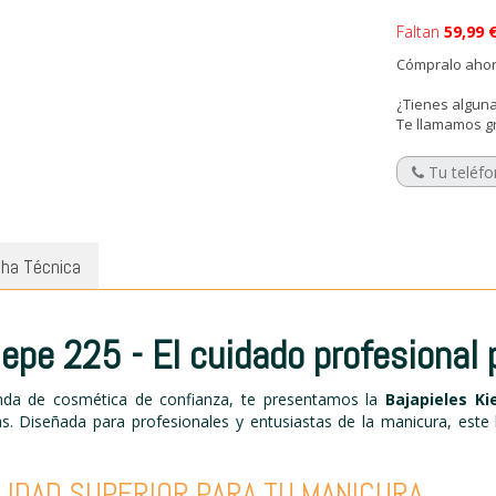
Faltan
59,99 
Cómpralo ahora
¿Tienes alguna
Te llamamos g
cha Técnica
iepe 225 - El cuidado profesional
enda de cosmética de confianza, te presentamos la
Bajapieles Ki
s. Diseñada para profesionales y entusiastas de la manicura, este b
LIDAD SUPERIOR PARA TU MANICURA