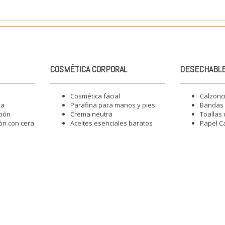
COSMÉTICA CORPORAL
DESECHABLE
Cosmética facial
Calzonc
ia
Parafina para manos y pies
Bandas 
ción
Crema neutra
Toallas
ón con cera
Aceites esenciales baratos
Papel C