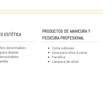
PRODUCTOS DE MANICURA Y
S ESTÉTICA
PEDICURA PROFESIONAL
illos desechables
Corta cutículas
para depilar
Lima para uñas 4 caras
 desechables
Parafina
amilla
Lámpara de uñas