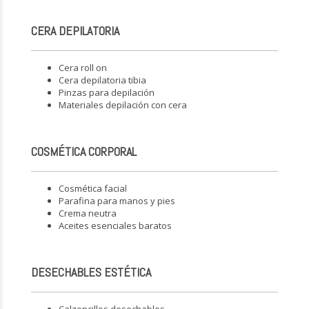
CERA DEPILATORIA
Cera roll on
Cera depilatoria tibia
Pinzas para depilación
Materiales depilación con cera
COSMÉTICA CORPORAL
Cosmética facial
Parafina para manos y pies
Crema neutra
Aceites esenciales baratos
DESECHABLES ESTÉTICA
Calzoncillos desechables